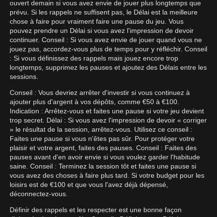
ouvert demain si vous avez envie de jouer plus longtemps que
prévu. Si les rappels ne suffisent pas, le Délai est la meilleure
chose à faire pour vraiment faire une pause du jeu. Vous
pouvez prendre un Délai si vous avez l'impression de devoir
continuer. Conseil : Si vous avez envie de jouer quand vous ne
jouez pas, accordez-vous plus de temps pour y réfléchir. Conseil
: Si vous définissez des rappels mais jouez encore trop
longtemps, supprimez les pauses et ajoutez des Délais entre les
sessions.
Conseil : Vous devriez arrêter d'investir si vous continuez à
ajouter plus d'argent à vos dépôts, comme €50 à €100.
Indication : Arrêtez-vous et faites une pause si votre jeu devient
trop secret. Délai : Si vous avez l'impression de devoir « corriger
» le résultat de la session, arrêtez-vous. Utilisez ce conseil :
Faites une pause si vous n'êtes pas sûr. Pour protéger votre
plaisir et votre argent, faites des pauses. Conseil : Faites des
pauses avant d'en avoir envie si vous voulez garder l'habitude
saine. Conseil : Terminez la session tôt et faites une pause si
vous avez des choses à faire plus tard. Si votre budget pour les
loisirs est de €100 et que vous l'avez déjà dépensé,
déconnectez-vous.
Définir des rappels et les respecter est une bonne façon