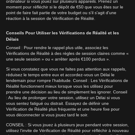
ordinateur si vous jouez sur plusieurs appareils. Prenez un
moment pour réfléchir si le dépôt de €50 que vous êtes sur le
point de faire fait partie de votre budget ou s'il s'agit d'une
réaction à la session de Vérification de Réalité.
Conseils Pour Utiliser les Vérifications de Réalité et les
Délais
Conseil : Pour rendre le rappel plus utile, associez les
Vérifications de Réalité à des règles de session claires comme «
une seule session » ou « arrêter après €100 perdus ».
Si vous constatez que vous ne faites pas attention aux rappels,
réduisez le temps entre eux et accordez-vous un Délai le
lendemain pour rompre l'habitude. Conseil : Les Vérifications de
Réalité fonctionnent mieux lorsque vous les utilisez pour
prendre une décision au lieu de simplement les ignorer. Conseil
: Au lieu de prolonger votre session, utilisez un Délai si vous
vous sentez fatigué ou distrait. Essayez de définir une
Vérification de Réalité plus fréquente et une heure fixe pour
vous déconnecter si vous jouez tard le soir.
CONSEIL : Si vous jouez à plusieurs jeux pendant votre session,
utilisez l'invite de Vérification de Réalité pour réfléchir à nouveau