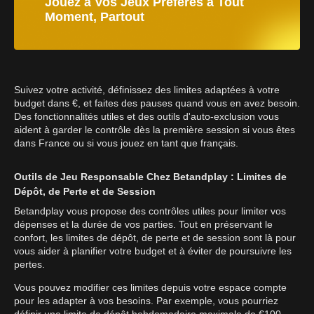
Jouez à Vos Jeux Préférés à Tout
Moment, Partout
Suivez votre activité, définissez des limites adaptées à votre
budget dans €, et faites des pauses quand vous en avez besoin.
Des fonctionnalités utiles et des outils d'auto-exclusion vous
aident à garder le contrôle dès la première session si vous êtes
dans France ou si vous jouez en tant que français.
Outils de Jeu Responsable Chez Betandplay : Limites de
Dépôt, de Perte et de Session
Betandplay vous propose des contrôles utiles pour limiter vos
dépenses et la durée de vos parties. Tout en préservant le
confort, les limites de dépôt, de perte et de session sont là pour
vous aider à planifier votre budget et à éviter de poursuivre les
pertes.
Vous pouvez modifier ces limites depuis votre espace compte
pour les adapter à vos besoins. Par exemple, vous pourriez