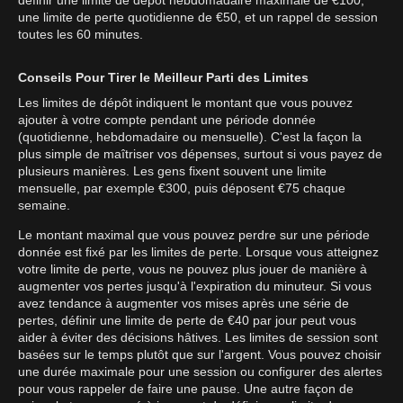
définir une limite de dépôt hebdomadaire maximale de €100,
une limite de perte quotidienne de €50, et un rappel de session
toutes les 60 minutes.
Conseils Pour Tirer le Meilleur Parti des Limites
Les limites de dépôt indiquent le montant que vous pouvez
ajouter à votre compte pendant une période donnée
(quotidienne, hebdomadaire ou mensuelle). C'est la façon la
plus simple de maîtriser vos dépenses, surtout si vous payez de
plusieurs manières. Les gens fixent souvent une limite
mensuelle, par exemple €300, puis déposent €75 chaque
semaine.
Le montant maximal que vous pouvez perdre sur une période
donnée est fixé par les limites de perte. Lorsque vous atteignez
votre limite de perte, vous ne pouvez plus jouer de manière à
augmenter vos pertes jusqu'à l'expiration du minuteur. Si vous
avez tendance à augmenter vos mises après une série de
pertes, définir une limite de perte de €40 par jour peut vous
aider à éviter des décisions hâtives. Les limites de session sont
basées sur le temps plutôt que sur l'argent. Vous pouvez choisir
une durée maximale pour une session ou configurer des alertes
pour vous rappeler de faire une pause. Une autre façon de