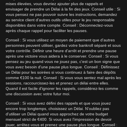
mises élevées, vous devriez ajouter plus de rappels et
envisager de prendre un Délai à la fin des jeux. Conseil utile : Si
vous pensez ne pas pouvoir suivre les instructions, demandez
au service client d'autres outils utiles pour le jeu responsable
disponibles dans votre compte. Conseil : Déconnectez-vous
après chaque rappel pour faciliter les pauses.
Conseil : Si vous utilisez un moyen de paiement que d'autres
personnes peuvent utiliser, gardez votre bankroll séparé et sous
votre contrôle. Définir une heure d'arrêt et prendre une pause
après une victoire vous aidera à le conserver. Conseil : Si vous
pensez au jeu quand vous ne jouez pas, c'est un bon signe que
vous avez besoin d'une pause plus longue. Conseil : Définissez
un Délai pour les soirées si vous continuez à faire des dépôts
comme €100 la nuit. Conseil : Si vous vous sentez mal après les
sessions, raccourcissez-les et prenez un délai entre elles.
Quand il est facile d'ignorer les rappels, considérez-les comme
une discussion avec votre futur moi.
Conseil : Si vous avez défini des rappels et que vous jouez
encore trop longtemps, choisissez un Délai. N'oubliez pas
d'utiliser un Délai quand vous approchez de votre budget
mensuel strict de €400. Si vous avez l'impression de devoir
jouer, arrêtez-vous et prenez une pause plus longue. Conseil :