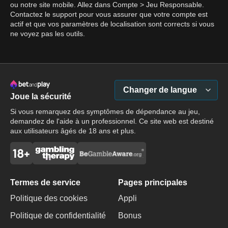
ou notre site mobile. Allez dans Compte > Jeu Responsable.
Contactez le support pour vous assurer que votre compte est
actif et que vos paramètres de localisation sont corrects si vous
ne voyez pas les outils.
Changer de langue
Joue la sécurité
Si vous remarquez des symptômes de dépendance au jeu,
demandez de l'aide à un professionnel. Ce site web est destiné
aux utilisateurs âgés de 18 ans et plus.
Termes de service
Pages principales
Politique des cookies
Appli
Politique de confidentialité
Bonus