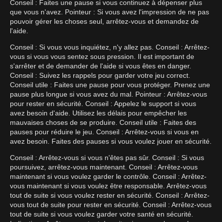
Conseil : Faites une pause si vous continuez à dépenser plus
que vous n'avez. Pointeur : Si vous avez l'impression de ne pas
pouvoir gérer les choses seul, arrêtez-vous et demandez de
l'aide.
Conseil : Si vous vous inquiétez, n'y allez pas. Conseil : Arrêtez-
vous si vous vous sentez sous pression. Il est important de
s'arrêter et de demander de l'aide si vous êtes en danger.
Conseil : Suivez les rappels pour garder votre jeu correct.
Conseil utile : Faites une pause pour vous protéger. Prenez une
pause plus longue si vous avez du mal. Pointeur : Arrêtez-vous
pour rester en sécurité. Conseil : Appelez le support si vous
avez besoin d'aide. Utilisez les délais pour empêcher les
mauvaises choses de se produire. Conseil utile : Faites des
pauses pour réduire le jeu. Conseil : Arrêtez-vous si vous en
avez besoin. Faites des pauses si vous voulez jouer en sécurité.
Conseil : Arrêtez-vous si vous n'êtes pas sûr. Conseil : Si vous
poursuivez, arrêtez-vous maintenant. Conseil : Arrêtez-vous
maintenant si vous voulez garder le contrôle. Conseil : Arrêtez-
vous maintenant si vous voulez être responsable. Arrêtez-vous
tout de suite si vous voulez rester en sécurité. Conseil : Arrêtez-
vous tout de suite pour rester en sécurité. Conseil : Arrêtez-vous
tout de suite si vous voulez garder votre santé en sécurité.