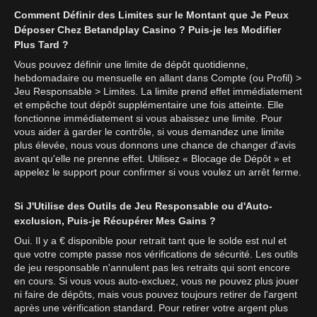
Comment Définir des Limites sur le Montant que Je Peux
Déposer Chez Betandplay Casino ? Puis-je les Modifier
Plus Tard ?
Vous pouvez définir une limite de dépôt quotidienne,
hebdomadaire ou mensuelle en allant dans Compte (ou Profil) >
Jeu Responsable > Limites. La limite prend effet immédiatement
et empêche tout dépôt supplémentaire une fois atteinte. Elle
fonctionne immédiatement si vous abaissez une limite. Pour
vous aider à garder le contrôle, si vous demandez une limite
plus élevée, nous vous donnons une chance de changer d'avis
avant qu'elle ne prenne effet. Utilisez « Blocage de Dépôt » et
appelez le support pour confirmer si vous voulez un arrêt ferme.
Si J'Utilise des Outils de Jeu Responsable ou d'Auto-
exclusion, Puis-je Récupérer Mes Gains ?
Oui. Il y a € disponible pour retrait tant que le solde est nul et
que votre compte passe nos vérifications de sécurité. Les outils
de jeu responsable n'annulent pas les retraits qui sont encore
en cours. Si vous vous auto-excluez, vous ne pouvez plus jouer
ni faire de dépôts, mais vous pouvez toujours retirer de l'argent
après une vérification standard. Pour retirer votre argent plus