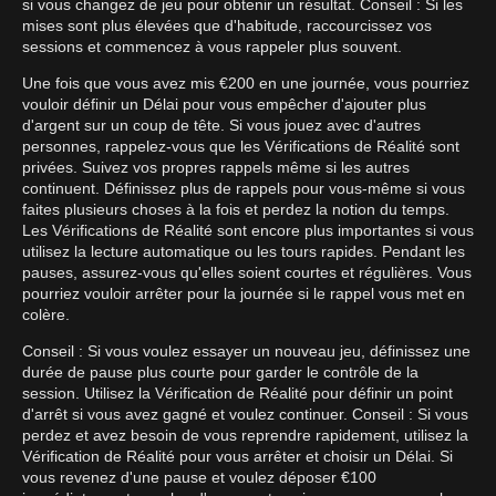
si vous changez de jeu pour obtenir un résultat. Conseil : Si les
mises sont plus élevées que d'habitude, raccourcissez vos
sessions et commencez à vous rappeler plus souvent.
Une fois que vous avez mis €200 en une journée, vous pourriez
vouloir définir un Délai pour vous empêcher d'ajouter plus
d'argent sur un coup de tête. Si vous jouez avec d'autres
personnes, rappelez-vous que les Vérifications de Réalité sont
privées. Suivez vos propres rappels même si les autres
continuent. Définissez plus de rappels pour vous-même si vous
faites plusieurs choses à la fois et perdez la notion du temps.
Les Vérifications de Réalité sont encore plus importantes si vous
utilisez la lecture automatique ou les tours rapides. Pendant les
pauses, assurez-vous qu'elles soient courtes et régulières. Vous
pourriez vouloir arrêter pour la journée si le rappel vous met en
colère.
Conseil : Si vous voulez essayer un nouveau jeu, définissez une
durée de pause plus courte pour garder le contrôle de la
session. Utilisez la Vérification de Réalité pour définir un point
d'arrêt si vous avez gagné et voulez continuer. Conseil : Si vous
perdez et avez besoin de vous reprendre rapidement, utilisez la
Vérification de Réalité pour vous arrêter et choisir un Délai. Si
vous revenez d'une pause et voulez déposer €100