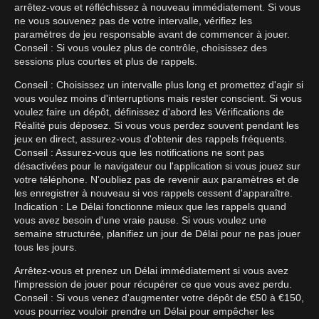
arrêtez-vous et réfléchissez à nouveau immédiatement. Si vous
ne vous souvenez pas de votre intervalle, vérifiez les
paramètres de jeu responsable avant de commencer à jouer.
Conseil : Si vous voulez plus de contrôle, choisissez des
sessions plus courtes et plus de rappels.
Conseil : Choisissez un intervalle plus long et promettez d'agir si
vous voulez moins d'interruptions mais rester conscient. Si vous
voulez faire un dépôt, définissez d'abord les Vérifications de
Réalité puis déposez. Si vous vous perdez souvent pendant les
jeux en direct, assurez-vous d'obtenir des rappels fréquents.
Conseil : Assurez-vous que les notifications ne sont pas
désactivées pour le navigateur ou l'application si vous jouez sur
votre téléphone. N'oubliez pas de revenir aux paramètres et de
les enregistrer à nouveau si vos rappels cessent d'apparaître.
Indication : Le Délai fonctionne mieux que les rappels quand
vous avez besoin d'une vraie pause. Si vous voulez une
semaine structurée, planifiez un jour de Délai pour ne pas jouer
tous les jours.
Arrêtez-vous et prenez un Délai immédiatement si vous avez
l'impression de jouer pour récupérer ce que vous avez perdu.
Conseil : Si vous venez d'augmenter votre dépôt de €50 à €150,
vous pourriez vouloir prendre un Délai pour empêcher les