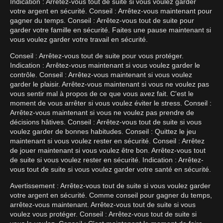
Indication : Arrêtez-vous tout de suite si vous voulez garder
votre argent en sécurité. Conseil : Arrêtez-vous maintenant pour
gagner du temps. Conseil : Arrêtez-vous tout de suite pour
garder votre famille en sécurité. Faites une pause maintenant si
vous voulez garder votre travail en sécurité.
Conseil : Arrêtez-vous tout de suite pour vous protéger.
Indication : Arrêtez-vous maintenant si vous voulez garder le
contrôle. Conseil : Arrêtez-vous maintenant si vous voulez
garder le plaisir. Arrêtez-vous maintenant si vous ne voulez pas
vous sentir mal à propos de ce que vous avez fait. C'est le
moment de vous arrêter si vous voulez éviter le stress. Conseil :
Arrêtez-vous maintenant si vous ne voulez pas prendre de
décisions hâtives. Conseil : Arrêtez-vous tout de suite si vous
voulez garder de bonnes habitudes. Conseil : Quittez le jeu
maintenant si vous voulez rester en sécurité. Conseil : Arrêtez
de jouer maintenant si vous voulez être bon. Arrêtez-vous tout
de suite si vous voulez rester en sécurité. Indication : Arrêtez-
vous tout de suite si vous voulez garder votre santé en sécurité.
Avertissement : Arrêtez-vous tout de suite si vous voulez garder
votre argent en sécurité. Comme conseil pour gagner du temps,
arrêtez-vous maintenant. Arrêtez-vous tout de suite si vous
voulez vous protéger. Conseil : Arrêtez-vous tout de suite si