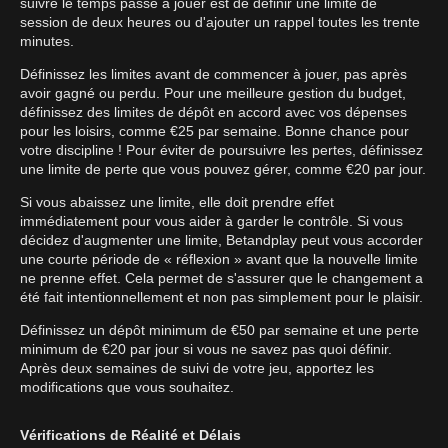
suivre le temps passé à jouer est de définir une limite de
session de deux heures ou d'ajouter un rappel toutes les trente
minutes.
Définissez les limites avant de commencer à jouer, pas après
avoir gagné ou perdu. Pour une meilleure gestion du budget,
définissez des limites de dépôt en accord avec vos dépenses
pour les loisirs, comme €25 par semaine. Bonne chance pour
votre discipline ! Pour éviter de poursuivre les pertes, définissez
une limite de perte que vous pouvez gérer, comme €20 par jour.
Si vous abaissez une limite, elle doit prendre effet
immédiatement pour vous aider à garder le contrôle. Si vous
décidez d'augmenter une limite, Betandplay peut vous accorder
une courte période de « réflexion » avant que la nouvelle limite
ne prenne effet. Cela permet de s'assurer que le changement a
été fait intentionnellement et non pas simplement pour le plaisir.
Définissez un dépôt minimum de €50 par semaine et une perte
minimum de €20 par jour si vous ne savez pas quoi définir.
Après deux semaines de suivi de votre jeu, apportez les
modifications que vous souhaitez.
Vérifications de Réalité et Délais