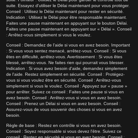
suite. Essayez d'utiliser le Délai maintenant pour vous protéger.
Conseil : Utilisez le Délai maintenant pour rester en sécurité.
Indication : Utilisez le Délai pour être responsable maintenant.
Faites une pause maintenant en appuyant sur le bouton Délai.
Faites une pause maintenant en appuyant sur « Délai ». Conseil
: Arrêtez-vous simplement si vous le voulez.
Conseil : Demandez de l'aide si vous en avez besoin. Important
: Si vous vous sentez menacé, arrêtez-vous. Conseil : Si vous
êtes en difficulté, arrêtez-vous. Avertissement : Si vous êtes
blessé, arrêtez-vous. Ne faites rien qui pourrait vous blesser.
Indication : Si vous avez besoin d'aide, demandez simplement
de l'aide. Restez simplement en sécurité. Conseil : Protégez-
vous si vous voulez être en sécurité. Conseil : Arrêtez-vous
simplement si vous le voulez. Conseil : Appuyez sur « pause »
pour arrêter. Suivez ce conseil : Faites une pause si vous en
avez besoin. Conseil : Arrêtez-vous si vous en avez besoin.
Conseil : Prenez un Délai si vous en avez besoin. Conseil :
Assurez-vous de vous souvenir des choses si vous en avez
besoin.
Règle de base : Restez en contrôle si vous en avez besoin.
Conseil : Soyez responsable si vous devez l'être. Suivez ce
conseil : Restez en sécurité si vous en avez besoin. Conseil :