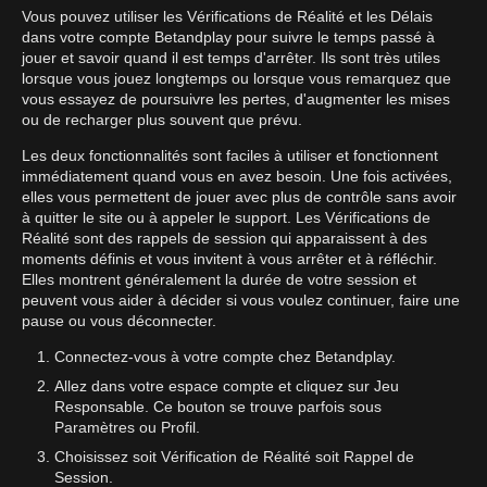
Vous pouvez utiliser les Vérifications de Réalité et les Délais
dans votre compte Betandplay pour suivre le temps passé à
jouer et savoir quand il est temps d'arrêter. Ils sont très utiles
lorsque vous jouez longtemps ou lorsque vous remarquez que
vous essayez de poursuivre les pertes, d'augmenter les mises
ou de recharger plus souvent que prévu.
Les deux fonctionnalités sont faciles à utiliser et fonctionnent
immédiatement quand vous en avez besoin. Une fois activées,
elles vous permettent de jouer avec plus de contrôle sans avoir
à quitter le site ou à appeler le support. Les Vérifications de
Réalité sont des rappels de session qui apparaissent à des
moments définis et vous invitent à vous arrêter et à réfléchir.
Elles montrent généralement la durée de votre session et
peuvent vous aider à décider si vous voulez continuer, faire une
pause ou vous déconnecter.
Connectez-vous à votre compte chez Betandplay.
Allez dans votre espace compte et cliquez sur Jeu
Responsable. Ce bouton se trouve parfois sous
Paramètres ou Profil.
Choisissez soit Vérification de Réalité soit Rappel de
Session.