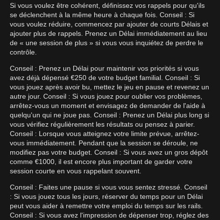
Si vous voulez être cohérent, définissez vos rappels pour qu'ils
se déclenchent à la même heure à chaque fois. Conseil : Si
vous voulez réduire, commencez par ajouter de courts Délais et
ajouter plus de rappels. Prenez un Délai immédiatement au lieu
de « une session de plus » si vous vous inquiétez de perdre le
contrôle.
Conseil : Prenez un Délai pour maintenir vos priorités si vous
avez déjà dépensé €250 de votre budget familial. Conseil : Si
vous jouez après avoir bu, mettez le jeu en pause et revenez un
autre jour. Conseil : Si vous jouez pour oublier vos problèmes,
arrêtez-vous un moment et envisagez de demander de l'aide à
quelqu'un qui ne joue pas. Conseil : Prenez un Délai plus long si
vous vérifiez régulièrement les résultats ou pensez à parier.
Conseil : Lorsque vous atteignez votre limite prévue, arrêtez-
vous immédiatement. Pendant que la session se déroule, ne
modifiez pas votre budget. Conseil : Si vous avez un gros dépôt
comme €1000, il est encore plus important de garder votre
session courte en vous rappelant souvent.
Conseil : Faites une pause si vous vous sentez stressé. Conseil
: Si vous jouez tous les jours, réserver du temps pour un Délai
peut vous aider à remettre votre emploi du temps sur les rails.
Conseil : Si vous avez l'impression de dépenser trop, réglez des