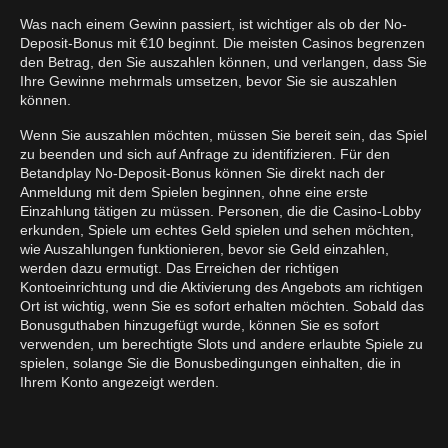
Was nach einem Gewinn passiert, ist wichtiger als ob der No-
Deposit-Bonus mit €10 beginnt. Die meisten Casinos begrenzen
den Betrag, den Sie auszahlen können, und verlangen, dass Sie
Ihre Gewinne mehrmals umsetzen, bevor Sie sie auszahlen
können.
Wenn Sie auszahlen möchten, müssen Sie bereit sein, das Spiel
zu beenden und sich auf Anfrage zu identifizieren. Für den
Betandplay No-Deposit-Bonus können Sie direkt nach der
Anmeldung mit dem Spielen beginnen, ohne eine erste
Einzahlung tätigen zu müssen. Personen, die die Casino-Lobby
erkunden, Spiele um echtes Geld spielen und sehen möchten,
wie Auszahlungen funktionieren, bevor sie Geld einzahlen,
werden dazu ermutigt. Das Erreichen der richtigen
Kontoeinrichtung und die Aktivierung des Angebots am richtigen
Ort ist wichtig, wenn Sie es sofort erhalten möchten. Sobald das
Bonusguthaben hinzugefügt wurde, können Sie es sofort
verwenden, um berechtigte Slots und andere erlaubte Spiele zu
spielen, solange Sie die Bonusbedingungen einhalten, die in
Ihrem Konto angezeigt werden.