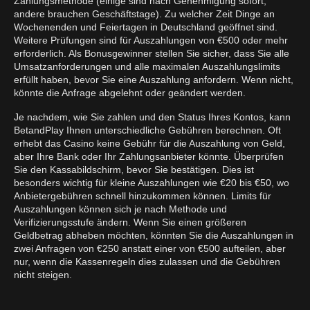
Zahlungsmethode (einige sind nach Genehmigung sofort,
andere brauchen Geschäftstage). Zu welcher Zeit Dinge an
Wochenenden und Feiertagen in Deutschland geöffnet sind.
Weitere Prüfungen sind für Auszahlungen von €500 oder mehr
erforderlich. Als Bonusgewinner stellen Sie sicher, dass Sie alle
Umsatzanforderungen und alle maximalen Auszahlungslimits
erfüllt haben, bevor Sie eine Auszahlung anfordern. Wenn nicht,
könnte die Anfrage abgelehnt oder geändert werden.
Je nachdem, wie Sie zahlen und den Status Ihres Kontos, kann
BetandPlay Ihnen unterschiedliche Gebühren berechnen. Oft
erhebt das Casino keine Gebühr für die Auszahlung von Geld,
aber Ihre Bank oder Ihr Zahlungsanbieter könnte. Überprüfen
Sie den Kassabildschirm, bevor Sie bestätigen. Dies ist
besonders wichtig für kleine Auszahlungen wie €20 bis €50, wo
Anbietergebühren schnell hinzukommen können. Limits für
Auszahlungen können sich je nach Methode und
Verifizierungsstufe ändern. Wenn Sie einen größeren
Geldbetrag abheben möchten, könnten Sie die Auszahlungen in
zwei Anfragen von €250 anstatt einer von €500 aufteilen, aber
nur, wenn die Kassenregeln dies zulassen und die Gebühren
nicht steigen.