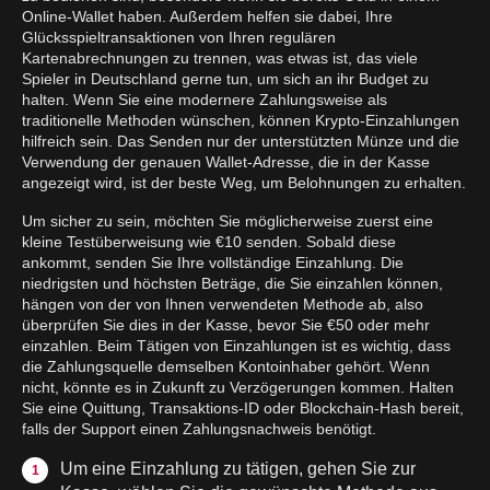
Online-Wallet haben. Außerdem helfen sie dabei, Ihre
Glücksspieltransaktionen von Ihren regulären
Kartenabrechnungen zu trennen, was etwas ist, das viele
Spieler in Deutschland gerne tun, um sich an ihr Budget zu
halten. Wenn Sie eine modernere Zahlungsweise als
traditionelle Methoden wünschen, können Krypto-Einzahlungen
hilfreich sein. Das Senden nur der unterstützten Münze und die
Verwendung der genauen Wallet-Adresse, die in der Kasse
angezeigt wird, ist der beste Weg, um Belohnungen zu erhalten.
Um sicher zu sein, möchten Sie möglicherweise zuerst eine
kleine Testüberweisung wie €10 senden. Sobald diese
ankommt, senden Sie Ihre vollständige Einzahlung. Die
niedrigsten und höchsten Beträge, die Sie einzahlen können,
hängen von der von Ihnen verwendeten Methode ab, also
überprüfen Sie dies in der Kasse, bevor Sie €50 oder mehr
einzahlen. Beim Tätigen von Einzahlungen ist es wichtig, dass
die Zahlungsquelle demselben Kontoinhaber gehört. Wenn
nicht, könnte es in Zukunft zu Verzögerungen kommen. Halten
Sie eine Quittung, Transaktions-ID oder Blockchain-Hash bereit,
falls der Support einen Zahlungsnachweis benötigt.
Um eine Einzahlung zu tätigen, gehen Sie zur