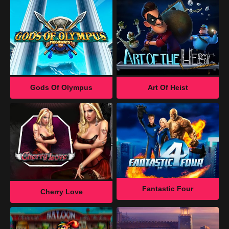
Auszahlungsprozess Und Auszahlungszeiten
Kyc-Verifizierung
Betandplay Casino No-Deposit-Bonus
Gods Of Olympus
Art Of Heist
Fantastic Four
Cherry Love