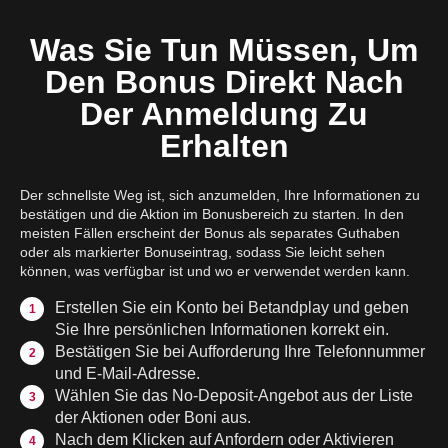
Was Sie Tun Müssen, Um
Den Bonus Direkt Nach
Der Anmeldung Zu
Erhalten
Der schnellste Weg ist, sich anzumelden, Ihre Informationen zu
bestätigen und die Aktion im Bonusbereich zu starten. In den
meisten Fällen erscheint der Bonus als separates Guthaben
oder als markierter Bonuseintrag, sodass Sie leicht sehen
können, was verfügbar ist und wo er verwendet werden kann.
Erstellen Sie ein Konto bei Betandplay und geben
Sie Ihre persönlichen Informationen korrekt ein.
Bestätigen Sie bei Aufforderung Ihre Telefonnummer
und E-Mail-Adresse.
Wählen Sie das No-Deposit-Angebot aus der Liste
der Aktionen oder Boni aus.
Nach dem Klicken auf Anfordern oder Aktivieren