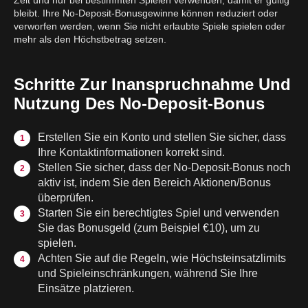
Zeit und nur bei bestimmten Spielen verwenden, damit er gültig
bleibt. Ihre No-Deposit-Bonusgewinne können reduziert oder
verworfen werden, wenn Sie nicht erlaubte Spiele spielen oder
mehr als den Höchstbetrag setzen.
Schritte Zur Inanspruchnahme Und
Nutzung Des No-Deposit-Bonus
Erstellen Sie ein Konto und stellen Sie sicher, dass
Ihre Kontaktinformationen korrekt sind.
Stellen Sie sicher, dass der No-Deposit-Bonus noch
aktiv ist, indem Sie den Bereich Aktionen/Bonus
überprüfen.
Starten Sie ein berechtigtes Spiel und verwenden
Sie das Bonusgeld (zum Beispiel €10), um zu
spielen.
Achten Sie auf die Regeln, wie Höchsteinsatzlimits
und Spieleinschränkungen, während Sie Ihre
Einsätze platzieren.