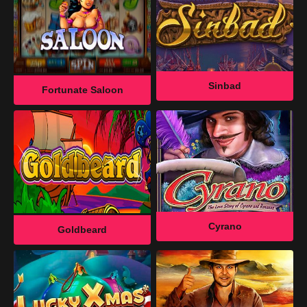
Sinbad
Fortunate Saloon
Cyrano
Barn Ville