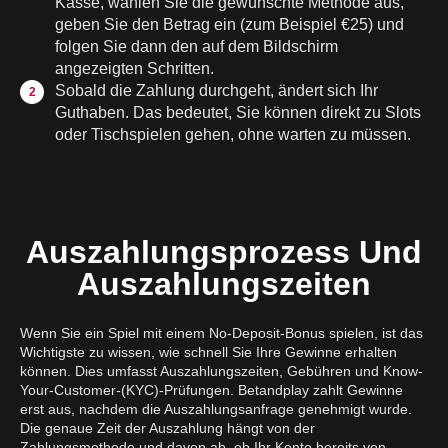
Kasse, wählen Sie die gewünschte Methode aus,
geben Sie den Betrag ein (zum Beispiel €25) und
folgen Sie dann den auf dem Bildschirm
angezeigten Schritten.
Sobald die Zahlung durchgeht, ändert sich Ihr
Guthaben. Das bedeutet, Sie können direkt zu Slots
oder Tischspielen gehen, ohne warten zu müssen.
Auszahlungsprozess Und
Auszahlungszeiten
Wenn Sie ein Spiel mit einem No-Deposit-Bonus spielen, ist das
Wichtigste zu wissen, wie schnell Sie Ihre Gewinne erhalten
können. Dies umfasst Auszahlungszeiten, Gebühren und Know-
Your-Customer-(KYC)-Prüfungen. Betandplay zahlt Gewinne
erst aus, nachdem die Auszahlungsanfrage genehmigt wurde.
Die genaue Zeit der Auszahlung hängt von der
Zahlungsmethode und davon ab, ob Ihr Konto bereits von