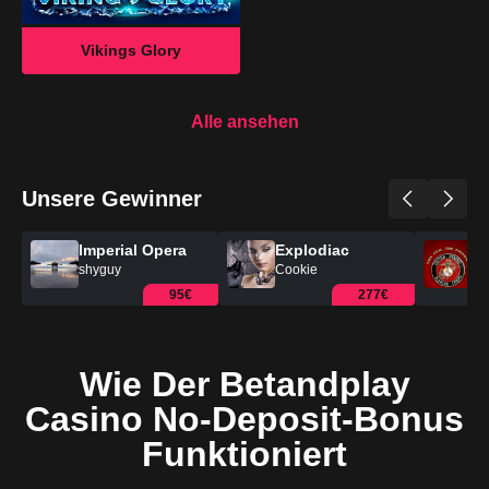
Vikings Glory
Alle ansehen
Unsere Gewinner
Imperial Opera
Explodiac
Wi
shyguy
Cookie
Bug
95€
277€
Wie Der Betandplay
Casino No-Deposit-Bonus
Funktioniert