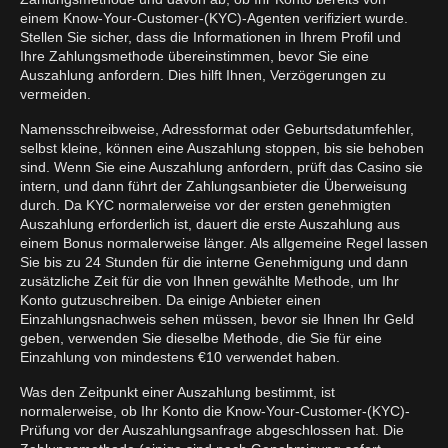
einem Know-Your-Customer-(KYC)-Agenten verifiziert wurde.
Stellen Sie sicher, dass die Informationen in Ihrem Profil und
Ihre Zahlungsmethode übereinstimmen, bevor Sie eine
Auszahlung anfordern. Dies hilft Ihnen, Verzögerungen zu
vermeiden.
Namensschreibweise, Adressformat oder Geburtsdatumfehler,
selbst kleine, können eine Auszahlung stoppen, bis sie behoben
sind. Wenn Sie eine Auszahlung anfordern, prüft das Casino sie
intern, und dann führt der Zahlungsanbieter die Überweisung
durch. Da KYC normalerweise vor der ersten genehmigten
Auszahlung erforderlich ist, dauert die erste Auszahlung aus
einem Bonus normalerweise länger. Als allgemeine Regel lassen
Sie bis zu 24 Stunden für die interne Genehmigung und dann
zusätzliche Zeit für die von Ihnen gewählte Methode, um Ihr
Konto gutzuschreiben. Da einige Anbieter einen
Einzahlungsnachweis sehen müssen, bevor sie Ihnen Ihr Geld
geben, verwenden Sie dieselbe Methode, die Sie für eine
Einzahlung von mindestens €10 verwendet haben.
Was den Zeitpunkt einer Auszahlung bestimmt, ist
normalerweise, ob Ihr Konto die Know-Your-Customer-(KYC)-
Prüfung vor der Auszahlungsanfrage abgeschlossen hat. Die