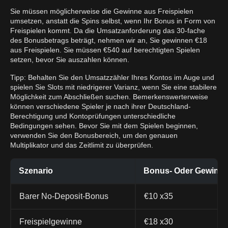
Sie müssen möglicherweise die Gewinne aus Freispielen
umsetzen, anstatt die Spins selbst, wenn Ihr Bonus in Form von
Freispielen kommt. Da die Umsatzanforderung das 30-fache
des Bonusbetrags beträgt, nehmen wir an, Sie gewinnen €18
aus Freispielen. Sie müssen €540 auf berechtigten Spielen
setzen, bevor Sie auszahlen können.
Tipp: Behalten Sie den Umsatzzähler Ihres Kontos im Auge und
spielen Sie Slots mit niedrigerer Varianz, wenn Sie eine stabilere
Möglichkeit zum Abschließen suchen. Bemerkenswerterweise
können verschiedene Spieler je nach ihrer Deutschland-
Berechtigung und Kontoprüfungen unterschiedliche
Bedingungen sehen. Bevor Sie mit dem Spielen beginnen,
verwenden Sie den Bonusbereich, um den genauen
Multiplikator und das Zeitlimit zu überprüfen.
Szenario
Bonus- Oder Gewinnb
Barer No-Deposit-Bonus
€10 x35
Freispielgewinne
€18 x30