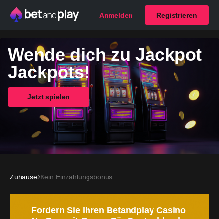
Anmelden
Registrieren
Wende dich zu Jackpot
Jackpots!
Jetzt spielen
Zuhause
Kein Einzahlungsbonus
Fordern Sie Ihren Betandplay Casino