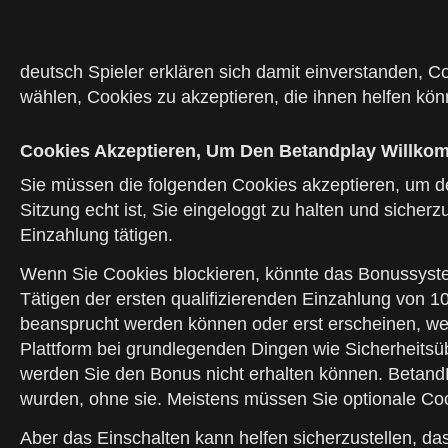
deutsch Spieler erklären sich damit einverstanden, C
wählen, Cookies zu akzeptieren, die ihnen helfen kön
Cookies Akzeptieren, Um Den Betandplay Willko
Sie müssen die folgenden Cookies akzeptieren, um d
Sitzung echt ist, Sie eingeloggt zu halten und sicher
Einzahlung tätigen.
Wenn Sie Cookies blockieren, könnte das Bonussystem
Tätigen der ersten qualifizierenden Einzahlung von 
beansprucht werden können oder erst erscheinen, wen
Plattform bei grundlegenden Dingen wie Sicherheitsü
werden Sie den Bonus nicht erhalten können. BetandP
wurden, ohne sie. Meistens müssen Sie optionale Co
Aber das Einschalten kann helfen sicherzustellen, d