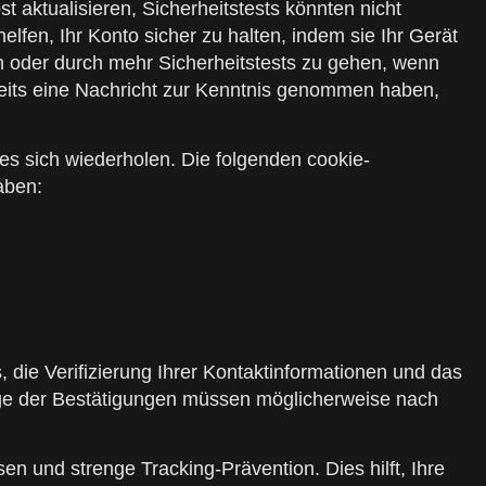
 aktualisieren, Sicherheitstests könnten nicht
lfen, Ihr Konto sicher zu halten, indem sie Ihr Gerät
ren oder durch mehr Sicherheitstests zu gehen, wenn
reits eine Nachricht zur Kenntnis genommen haben,
 es sich wiederholen. Die folgenden cookie-
aben:
 die Verifizierung Ihrer Kontaktinformationen und das
ige der Bestätigungen müssen möglicherweise nach
 und strenge Tracking-Prävention. Dies hilft, Ihre