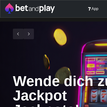
App
Wende dich z
Jackpot