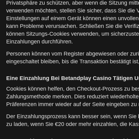
Privatsphäre zu schützen, aber wenn die Sitzung mitte
verwenden möchten, stellen Sie sicher, dass Sie die
Einstellungen auf einem Gerät können einen unvollen
kann Probleme verursachen. Schließen Sie die Verifi
können Sitzungs-Cookies verwenden, um sicherzustel
Einzahlungen durchführen.
Personen können vom Register abgewiesen oder zurü
eingeschaltet bleiben, bis die Transaktion bestätigt 
Eine Einzahlung Bei Betandplay Casino Tätigen 
Cookies können helfen, den Checkout-Prozess zu bes
Zahlungsmethode merken. Dies reduziert wiederholte 
Präferenzen immer wieder auf der Seite eingeben z
Der Einzahlungsprozess kann besser sein, wenn Sie b
zu laden, wenn Sie €20 oder mehr einzahlen, die Kas