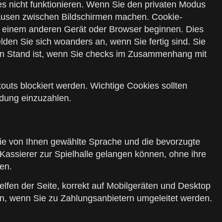
 es nicht funktionieren. Wenn Sie den privaten Modus
 Pausen zwischen Bildschirmen machen. Cookie-
uf einem anderen Gerät oder Browser beginnen. Dies
den Sie sich woanders an, wenn Sie fertig sind. Sie
ten Stand ist, wenn Sie checks im Zusammenhang mit
ts blockiert werden. Wichtige Cookies sollten
ldung einzuzahlen.
ie von Ihnen gewählte Sprache und die bevorzugte
Kassierer zur Spielhalle gelangen können, ohne ihre
en.
fen der Seite, korrekt auf Mobilgeräten und Desktop
en, wenn Sie zu Zahlungsanbietern umgeleitet werden.