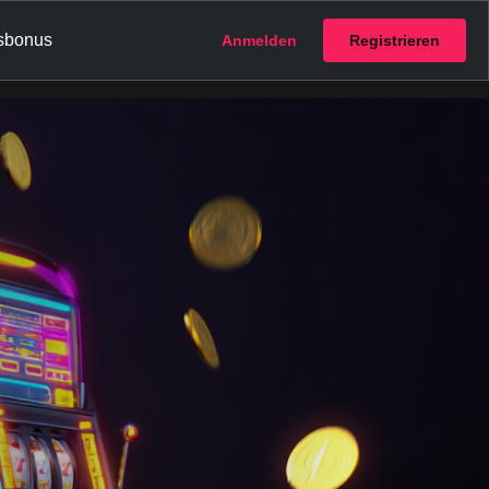
sbonus
Anmelden
Registrieren