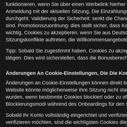
funktionieren, wenn Sie über einen Werbelink hierher
Anmeldung mit der aktuellen Sitzung. Die Einzahlungs
durchgeht. Validierung der Sicherheit: senkt die Cha
sind. Promotionszuordnung: dies stellt sicher, das
wichtig, Cookies zu akzeptieren, wenn Sie aus Deut
Sitzungskonflikte auftreten, die Willkommensangebote 
Tipp: Sobald Sie zugestimmt haben, Cookies zu akzept
tätigen. Dies wird sicherstellen, dass die Bonusberec
Änderungen An Cookie-Einstellungen, Die Die Kon
Änderungen an Cookie-Einstellungen können direkt bee
Website könnte möglicherweise Ihre Sitzung nicht stab
wurden, wenn bestimmte Cookies blockiert oder zu of
Blockierungsmodi während des Onboardings für den s
Sobald Ihr Konto vollständig eingerichtet und verifiz
verifizieren möchten, sind die wichtigsten Cookies di