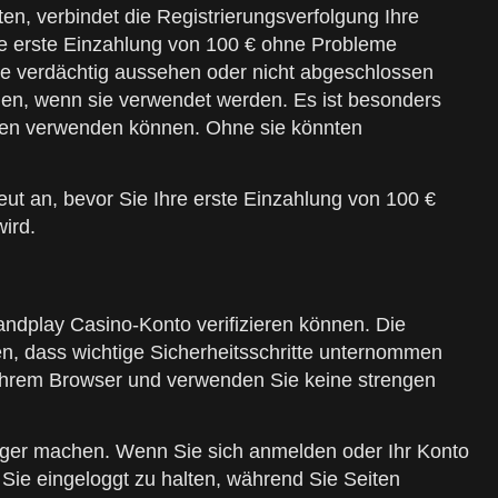
en, verbindet die Registrierungsverfolgung Ihre
nde erste Einzahlung von 100 € ohne Probleme
die verdächtig aussehen oder nicht abgeschlossen
den, wenn sie verwendet werden. Es ist besonders
onen verwenden können. Ohne sie könnten
ut an, bevor Sie Ihre erste Einzahlung von 100 €
ird.
andplay Casino-Konto verifizieren können. Die
len, dass wichtige Sicherheitsschritte unternommen
 Ihrem Browser und verwenden Sie keine strengen
trenger machen. Wenn Sie sich anmelden oder Ihr Konto
, Sie eingeloggt zu halten, während Sie Seiten