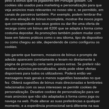
peso a bónus que os jogadores em Portugal gostam. Os
cookies são usados para marketing e personalização para que
veja anúncios mais relevantes no nosso site e, se permitido, em
canais de parceiros também. Por exemplo, podem lembrar-lhe
de uma ativação de bónus incompleta, mostrar-lhe novos jogos
que correspondem aos seus gostos ou dar-lhe uma oferta de
recarga como um bónus até €200 que se adapta à forma como
costuma depositar. As promoções também podem mudar com
base em fatores práticos como o seu idioma, tipo de dispositivo
ou como chegou ao site, dependendo de como configurou os
cookies.
Isto garante que banners, mosaicos de bónus e prompts de
adesão aparecem corretamente e levam-no diretamente à
página de promoção certa sem passos extras. Se preferir não
receber anúncios personalizados, ainda pode obter ofertas
disponíveis para todos os utilizadores. Poderá então ver
mensagens mais gerais e menos sugestões baseadas no que
fez. Obterá sugestões de bónus mais direcionadas e lembretes
relacionados com os seus interesses se permitir cookies de
personalização. Desative cookies de personalização para ver
mais anúncios que não são adaptados à forma como joga ou
navega na web. Pode alterar as suas preferências a qualquer
momento, e a experiência promocional será diferente na sua