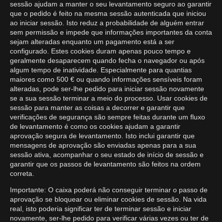
sessão ajudam a manter o seu levantamento seguro ao garantir
que o pedido é feito na mesma sessão autenticada que iniciou
ao iniciar sessão. Isto reduz a probabilidade de alguém entrar
sem permissão e impede que informações importantes da conta
sejam alteradas enquanto um pagamento está a ser
configurado. Estes cookies duram apenas pouco tempo e
geralmente desaparecem quando fecha o navegador ou após
algum tempo de inatividade. Especialmente para quantias
maiores como 500 € ou quando informações sensíveis foram
alteradas, pode ser-lhe pedido para iniciar sessão novamente
se a sua sessão terminar a meio do processo. Usar cookies de
sessão para manter as coisas a decorrer e garantir que
verificações de segurança são sempre feitas durante um fluxo
de levantamento é como os cookies ajudam a garantir
aprovação segura de levantamento. Isto inclui garantir que
mensagens de aprovação são enviadas apenas para a sua
sessão ativa, acompanhar o seu estado de início de sessão e
garantir que os passos de levantamento são feitos na ordem
correta.
Importante: O caixa poderá não conseguir terminar o passo de
aprovação se bloquear ou eliminar cookies de sessão. Na vida
real, isto poderia significar ter de terminar sessão e iniciar
novamente, ser-lhe pedido para verificar várias vezes ou ter de