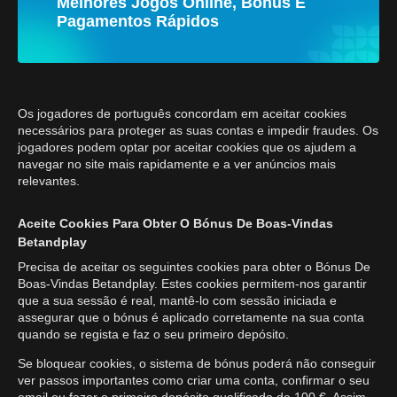
Melhores Jogos Online, Bónus E
Pagamentos Rápidos
Os jogadores de português concordam em aceitar cookies
necessários para proteger as suas contas e impedir fraudes. Os
jogadores podem optar por aceitar cookies que os ajudem a
navegar no site mais rapidamente e a ver anúncios mais
relevantes.
Aceite Cookies Para Obter O Bónus De Boas-Vindas
Betandplay
Precisa de aceitar os seguintes cookies para obter o Bónus De
Boas-Vindas Betandplay. Estes cookies permitem-nos garantir
que a sua sessão é real, mantê-lo com sessão iniciada e
assegurar que o bónus é aplicado corretamente na sua conta
quando se regista e faz o seu primeiro depósito.
Se bloquear cookies, o sistema de bónus poderá não conseguir
ver passos importantes como criar uma conta, confirmar o seu