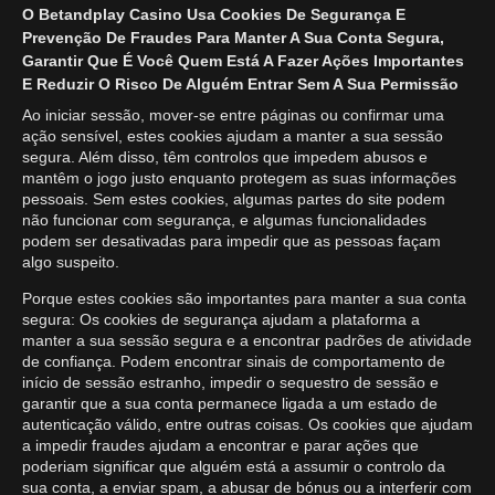
O Betandplay Casino Usa Cookies De Segurança E
Prevenção De Fraudes Para Manter A Sua Conta Segura,
Garantir Que É Você Quem Está A Fazer Ações Importantes
E Reduzir O Risco De Alguém Entrar Sem A Sua Permissão
Ao iniciar sessão, mover-se entre páginas ou confirmar uma
ação sensível, estes cookies ajudam a manter a sua sessão
segura. Além disso, têm controlos que impedem abusos e
mantêm o jogo justo enquanto protegem as suas informações
pessoais. Sem estes cookies, algumas partes do site podem
não funcionar com segurança, e algumas funcionalidades
podem ser desativadas para impedir que as pessoas façam
algo suspeito.
Porque estes cookies são importantes para manter a sua conta
segura: Os cookies de segurança ajudam a plataforma a
manter a sua sessão segura e a encontrar padrões de atividade
de confiança. Podem encontrar sinais de comportamento de
início de sessão estranho, impedir o sequestro de sessão e
garantir que a sua conta permanece ligada a um estado de
autenticação válido, entre outras coisas. Os cookies que ajudam
a impedir fraudes ajudam a encontrar e parar ações que
poderiam significar que alguém está a assumir o controlo da
sua conta, a enviar spam, a abusar de bónus ou a interferir com