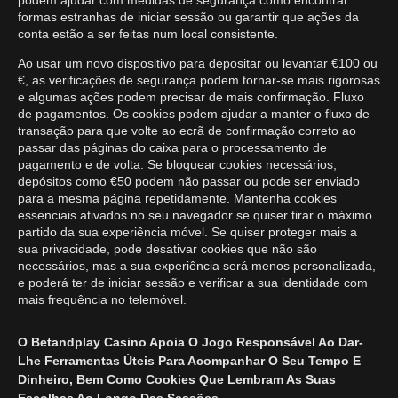
podem ajudar com medidas de segurança como encontrar
formas estranhas de iniciar sessão ou garantir que ações da
conta estão a ser feitas num local consistente.
Ao usar um novo dispositivo para depositar ou levantar €100 ou
€, as verificações de segurança podem tornar-se mais rigorosas
e algumas ações podem precisar de mais confirmação. Fluxo
de pagamentos. Os cookies podem ajudar a manter o fluxo de
transação para que volte ao ecrã de confirmação correto ao
passar das páginas do caixa para o processamento de
pagamento e de volta. Se bloquear cookies necessários,
depósitos como €50 podem não passar ou pode ser enviado
para a mesma página repetidamente. Mantenha cookies
essenciais ativados no seu navegador se quiser tirar o máximo
partido da sua experiência móvel. Se quiser proteger mais a
sua privacidade, pode desativar cookies que não são
necessários, mas a sua experiência será menos personalizada,
e poderá ter de iniciar sessão e verificar a sua identidade com
mais frequência no telemóvel.
O Betandplay Casino Apoia O Jogo Responsável Ao Dar-
Lhe Ferramentas Úteis Para Acompanhar O Seu Tempo E
Dinheiro, Bem Como Cookies Que Lembram As Suas