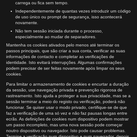
carrega ou fica sem tempo.
Independentemente de quantas vezes introduzir um código
de uso único ou prompt de segurança, isso acontecerá
novamente.
Não tem sessão iniciada durante o processo,
especialmente ao mudar de separadores.
Mantenha os cookies ativados pelo menos até terminar os
passos principais, que são criar a sua conta, verificar as suas
informações de contacto e completar as verificações de
identidade. Isto evitará interrupções. Algumas confirmações
podem precisar de ser feitas novamente após limpar os seus
cookies.
Para limitar o armazenamento de cookies e encurtar a duração
da sessão, use navegação privada e prevenção rigorosa de
rastreamento. Isto ajuda a proteger a sua privacidade, mas se a
sessão terminar a meio do registo ou verificação, poderá não
funcionar. Se quiser usar o modo privado, certifique-se de que
faz a verificação de uma só vez e não faz pausas longas entre
ecrãs. As definições de cookies num dispositivo podem mostrar
um passo incompleto, mas uma nova sessão pode começar
noutro dispositivo ou navegador. Isto pode causar problemas.
Termine a verificação num dispositivo e num navegador, depois