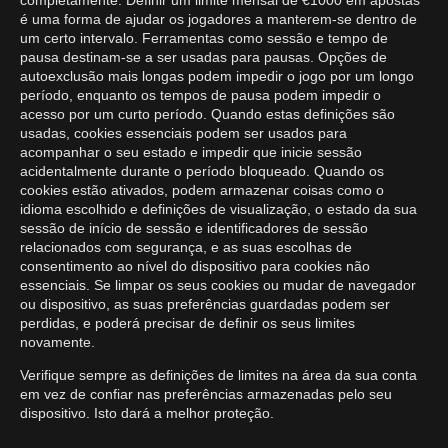
completamente. Definir um limite mensal de €1000 em apostas
é uma forma de ajudar os jogadores a manterem-se dentro de
um certo intervalo. Ferramentas como sessão e tempo de
pausa destinam-se a ser usadas para pausas. Opções de
autoexclusão mais longas podem impedir o jogo por um longo
período, enquanto os tempos de pausa podem impedir o
acesso por um curto período. Quando estas definições são
usadas, cookies essenciais podem ser usados para
acompanhar o seu estado e impedir que inicie sessão
acidentalmente durante o período bloqueado. Quando os
cookies estão ativados, podem armazenar coisas como o
idioma escolhido e definições de visualização, o estado da sua
sessão de início de sessão e identificadores de sessão
relacionados com segurança, e as suas escolhas de
consentimento ao nível do dispositivo para cookies não
essenciais. Se limpar os seus cookies ou mudar de navegador
ou dispositivo, as suas preferências guardadas podem ser
perdidas, e poderá precisar de definir os seus limites
novamente.
Verifique sempre as definições de limites na área da sua conta
em vez de confiar nas preferências armazenadas pelo seu
dispositivo. Isto dará a melhor proteção.